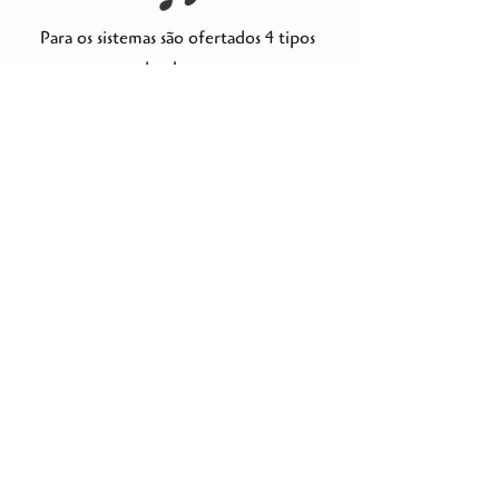
Para os sistemas são ofertados 4 tipos
de planos:
3 meses de acompanhamento
6 meses de acompanhamento
1 ano de acompanhamento
Aulas avulsas
O pagamento pode ser feito via boleto
ou PIX, com opção de parcelamento ou
à vista.
Dentro da mentoria será